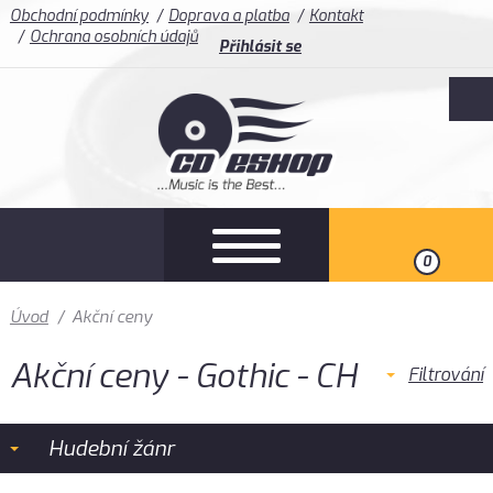
Obchodní podmínky
Doprava a platba
Kontakt
Ochrana osobních údajů
Přihlásit se
0
Úvod
/
Akční ceny
Akční ceny - Gothic - CH
Filtrování
Hudební žánr