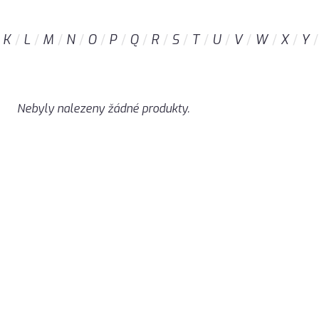
K
L
M
N
O
P
Q
R
S
T
U
V
W
X
Y
Nebyly nalezeny žádné produkty.