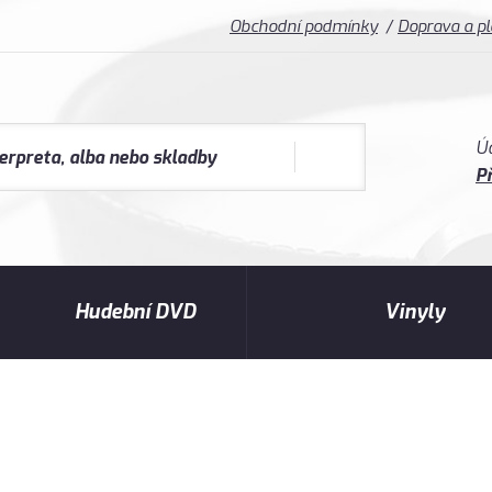
Obchodní podmínky
Doprava a p
Ú
Př
Hudební DVD
Vinyly