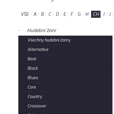
VŠE
A
B
C
D
E
F
G
H
CH
I
J
Hudební žánr
Všechny hudební žánry
Alternative
Beat
Black
Blues
Core
Country
Crossover