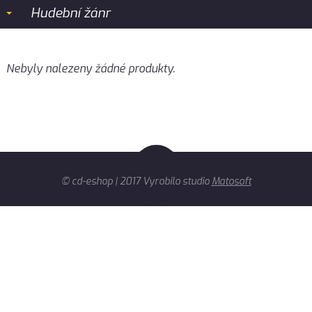
Hudební žánr
Nebyly nalezeny žádné produkty.
© cd-eshop | 2017 Vyrobilo studio
Matosoft