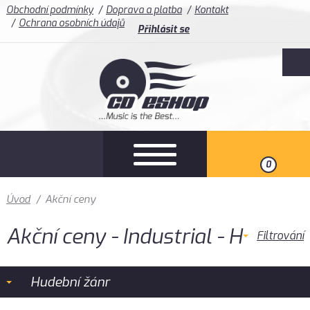
Obchodní podmínky
Doprava a platba
Kontakt
Ochrana osobních údajů
Přihlásit se
0
Úvod
/
Akční ceny
Akční ceny - Industrial - H
Filtrování
Hudební žánr