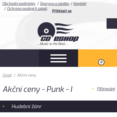
Obchodní podmínky
Doprava a platba
Kontakt
Ochrana osobních údajů
Přihlásit se
0
Úvod
/
Akční ceny
Akční ceny - Punk - I
Filtrování
Hudební žánr