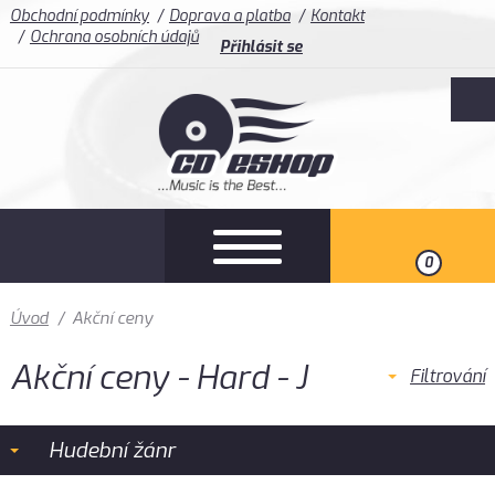
Obchodní podmínky
Doprava a platba
Kontakt
Ochrana osobních údajů
Přihlásit se
0
Úvod
/
Akční ceny
Akční ceny - Hard - J
Filtrování
Hudební žánr