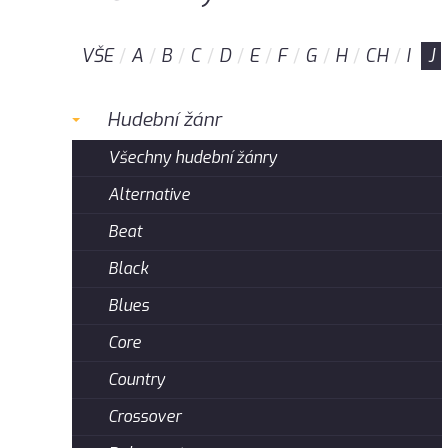
VŠE
A
B
C
D
E
F
G
H
CH
I
J
Hudební žánr
Všechny hudební žánry
Alternative
Beat
Black
Blues
Core
Country
Crossover