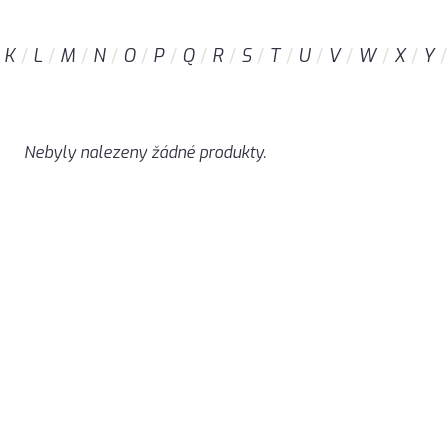
K
L
M
N
O
P
Q
R
S
T
U
V
W
X
Y
Nebyly nalezeny žádné produkty.