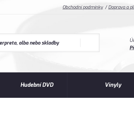
Obchodní podmínky
Doprava a p
Ú
Př
Hudební DVD
Vinyly