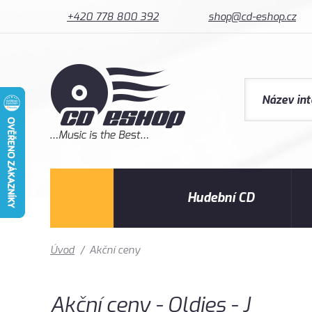
+420 778 800 392
shop@cd-eshop.cz
Hudební CD
Úvod
/
Akční ceny
Akční ceny - Oldies - J