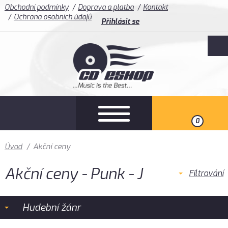
Obchodní podmínky
Doprava a platba
Kontakt
Ochrana osobních údajů
Přihlásit se
0
Úvod
/
Akční ceny
Akční ceny - Punk - J
Filtrování
Hudební žánr