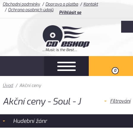
Obchodní podmínky
Doprava a platba
Kontakt
Ochrana osobních údajů
Přihlásit se
0
Úvod
/
Akční ceny
Akční ceny - Soul - J
Filtrování
Hudební žánr