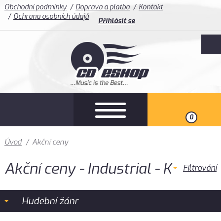
Obchodní podmínky
Doprava a platba
Kontakt
Ochrana osobních údajů
Přihlásit se
0
Úvod
/
Akční ceny
Akční ceny - Industrial - K
Filtrování
Hudební žánr