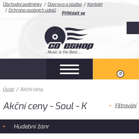
Obchodní podmínky
Doprava a platba
Kontakt
Ochrana osobních údajů
Přihlásit se
0
Úvod
/
Akční ceny
Akční ceny - Soul - K
Filtrování
Hudební žánr