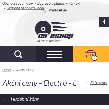
Obchodní podmínky
Doprava a platba
Kontakt
Ochrana osobních údajů
Přihlásit se
0
Úvod
/
Akční ceny
Akční ceny - Electro - L
Filtrování
Hudební žánr