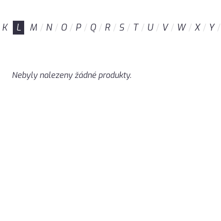
K
L
M
N
O
P
Q
R
S
T
U
V
W
X
Y
Nebyly nalezeny žádné produkty.