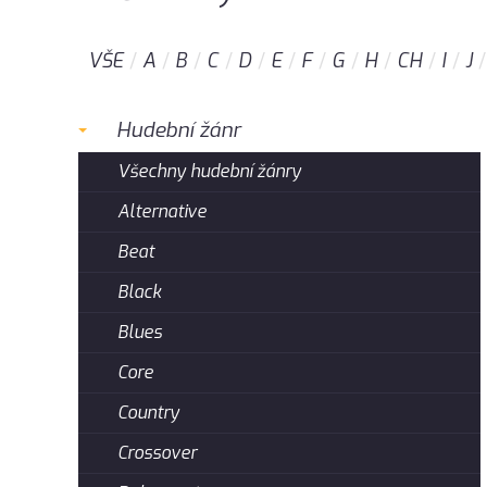
VŠE
A
B
C
D
E
F
G
H
CH
I
J
Hudební žánr
Všechny hudební žánry
Alternative
Beat
Black
Blues
Core
Country
Crossover