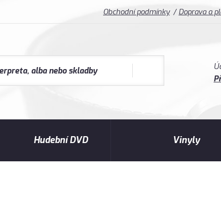
Obchodní podmínky
Doprava a p
Ú
Př
Hudební DVD
Vinyly