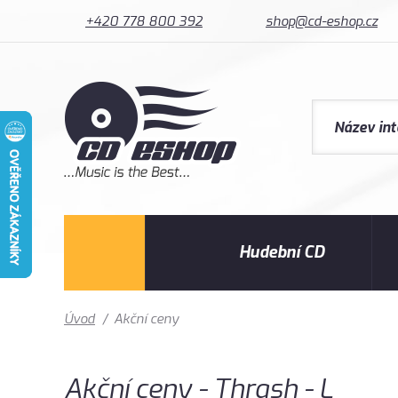
+420 778 800 392
shop@cd-eshop.cz
Hudební CD
Úvod
/
Akční ceny
Akční ceny - Thrash - L