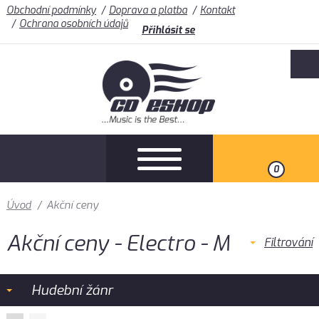
Obchodní podmínky
Doprava a platba
Kontakt
Ochrana osobních údajů
Přihlásit se
0
Úvod
/
Akční ceny
Akční ceny - Electro - M
Filtrování
Hudební žánr