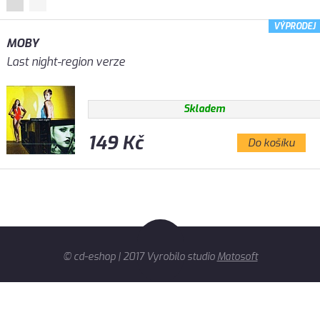
VÝPRODEJ
MOBY
Last night-region verze
Skladem
149 Kč
Do košíku
© cd-eshop | 2017 Vyrobilo studio
Matosoft