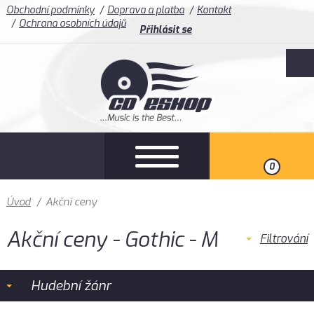
Obchodní podmínky
Doprava a platba
Kontakt
Ochrana osobních údajů
Přihlásit se
0
Úvod
/
Akční ceny
Akční ceny - Gothic - M
Filtrování
Hudební žánr