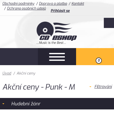
Obchodní podmínky
Doprava a platba
Kontakt
Ochrana osobních údajů
Přihlásit se
0
Úvod
/
Akční ceny
Akční ceny - Punk - M
Filtrování
Hudební žánr