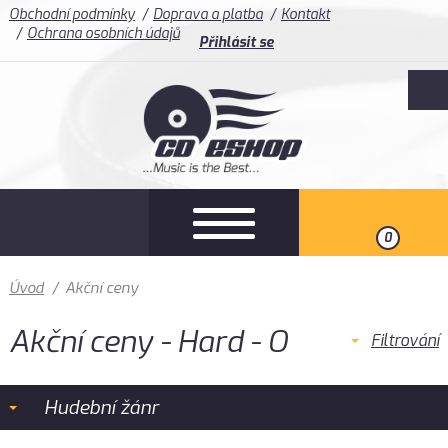
Obchodní podmínky
Doprava a platba
Kontakt
Ochrana osobních údajů
Přihlásit se
0
Úvod
/
Akční ceny
Akční ceny - Hard - O
Filtrování
Hudební žánr