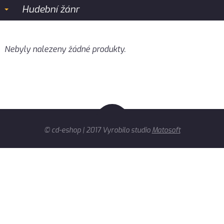
Hudební žánr
Nebyly nalezeny žádné produkty.
© cd-eshop | 2017 Vyrobilo studio
Matosoft