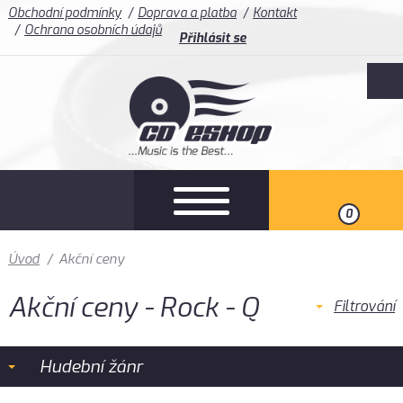
Obchodní podmínky
Doprava a platba
Kontakt
Ochrana osobních údajů
Přihlásit se
0
Úvod
/
Akční ceny
Akční ceny - Rock - Q
Filtrování
Hudební žánr