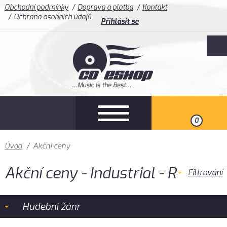
Obchodní podmínky
Doprava a platba
Kontakt
Ochrana osobních údajů
Přihlásit se
0
Úvod
/
Akční ceny
Akční ceny - Industrial - R
Filtrování
Hudební žánr