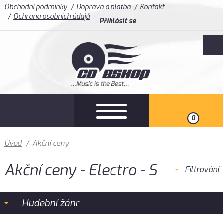
Obchodní podmínky
Doprava a platba
Kontakt
Ochrana osobních údajů
Přihlásit se
0
Úvod
/
Akční ceny
Akční ceny - Electro - S
Filtrování
Hudební žánr