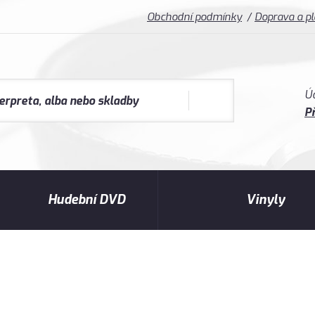
Obchodní podmínky
Doprava a p
Ú
Př
Hudební DVD
Vinyly