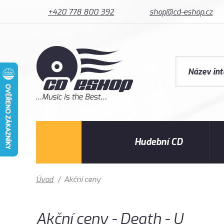
+420 778 800 392
shop@cd-eshop.cz
Hudební CD
Úvod
/
Akční ceny
Akční ceny - Death - U