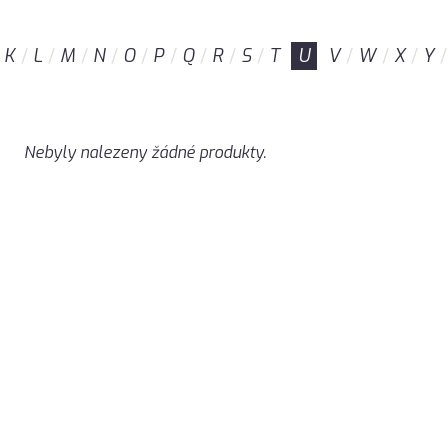
K
L
M
N
O
P
Q
R
S
T
U
V
W
X
Y
Nebyly nalezeny žádné produkty.