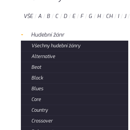
VŠE
A
B
C
D
E
F
G
H
CH
I
J
Hudební žánr
Všechny hudební žánry
Alternative
Beat
Black
Blues
Core
Country
Crossover