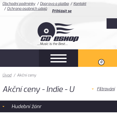
Obchodní podmínky
Doprava a platba
Kontakt
Ochrana osobních údajů
Přihlásit se
0
Úvod
/
Akční ceny
Akční ceny - Indie - U
Filtrování
Hudební žánr