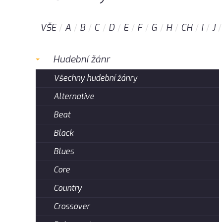
VŠE
A
B
C
D
E
F
G
H
CH
I
J
Hudební žánr
Všechny hudební žánry
Alternative
Beat
Black
Blues
Core
Country
Crossover