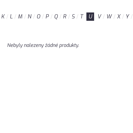
K
L
M
N
O
P
Q
R
S
T
U
V
W
X
Y
Nebyly nalezeny žádné produkty.