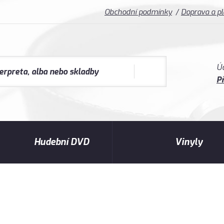
Obchodní podmínky
Doprava a p
Ú
Př
Hudební DVD
Vinyly