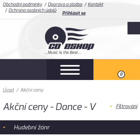
Obchodní podmínky
Doprava a platba
Kontakt
Ochrana osobních údajů
Přihlásit se
0
Úvod
/
Akční ceny
Akční ceny - Dance - V
Filtrování
Hudební žánr