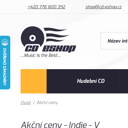
+420 778 800 392
shop@cd-eshop.cz
Hudební CD
Úvod
/
Akční ceny
Akční ceny - Indie - V