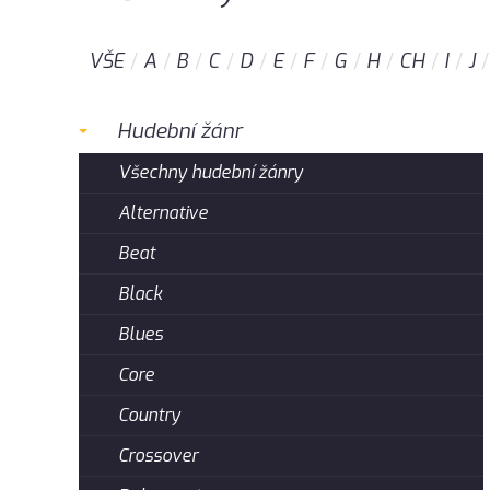
VŠE
A
B
C
D
E
F
G
H
CH
I
J
Hudební žánr
Všechny hudební žánry
Alternative
Beat
Black
Blues
Core
Country
Crossover