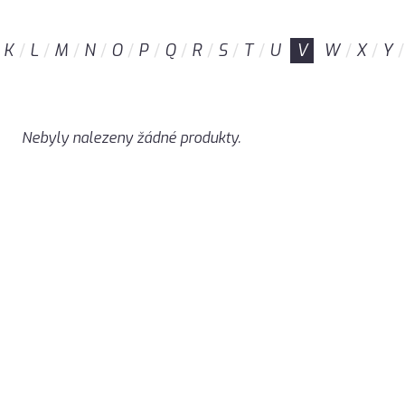
K
L
M
N
O
P
Q
R
S
T
U
V
W
X
Y
Nebyly nalezeny žádné produkty.