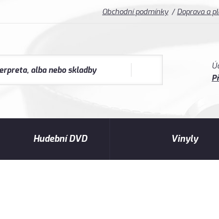
Obchodní podmínky
Doprava a p
Ú
Př
Hudební DVD
Vinyly