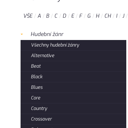
VŠE
A
B
C
D
E
F
G
H
CH
I
J
Hudební žánr
Všechny hudební žánry
Alternative
Beat
Black
Blues
Core
Country
Crossover