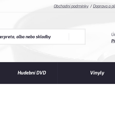
Obchodní podmínky
Doprava a p
Ú
Př
Hudební DVD
Vinyly