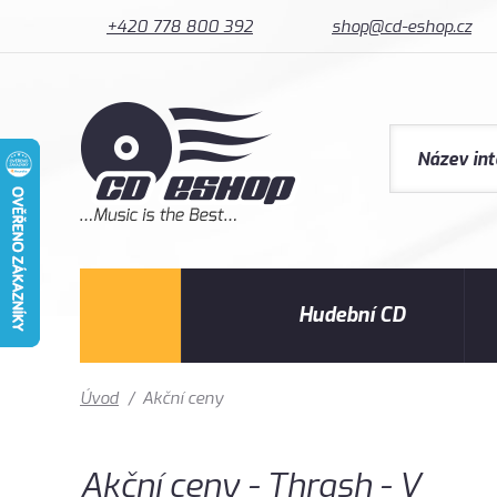
+420 778 800 392
shop@cd-eshop.cz
Hudební CD
Úvod
/
Akční ceny
Akční ceny - Thrash - V