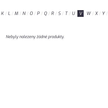
K
L
M
N
O
P
Q
R
S
T
U
V
W
X
Y
Nebyly nalezeny žádné produkty.