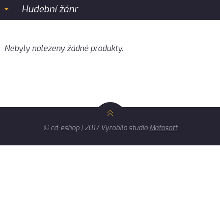
Hudební žánr
Nebyly nalezeny žádné produkty.
© cd-eshop | 2017 Vyrobilo studio
Matosoft