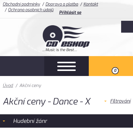
Obchodní podmínky
Doprava a platba
Kontakt
Ochrana osobních údajů
Přihlásit se
0
Úvod
/
Akční ceny
Akční ceny - Dance - X
Filtrování
Hudební žánr