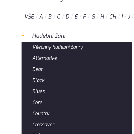
VŠE
A
B
C
D
E
F
G
H
CH
I
J
Hudební žánr
Všechny hudební žánry
Alternative
Beat
Black
Blues
Core
Country
Crossover