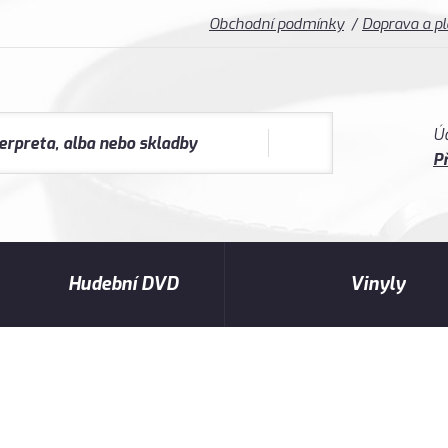
Obchodní podmínky
Doprava a p
Ú
Př
Hudební DVD
Vinyly