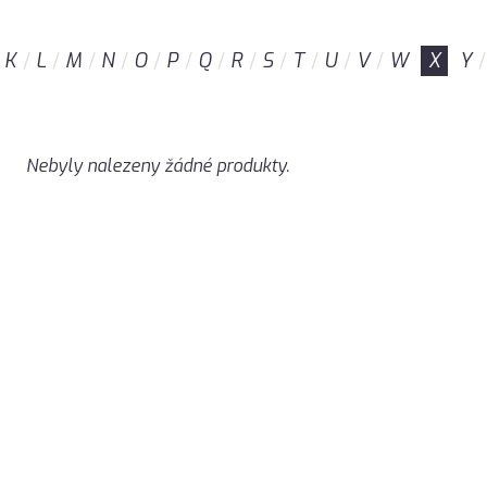
K
L
M
N
O
P
Q
R
S
T
U
V
W
X
Y
Nebyly nalezeny žádné produkty.