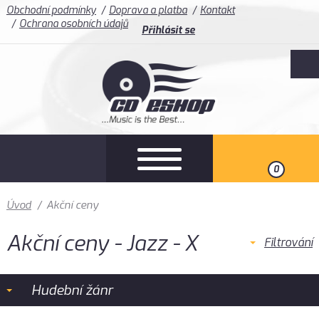
Obchodní podmínky
Doprava a platba
Kontakt
Ochrana osobních údajů
Přihlásit se
0
Úvod
/
Akční ceny
Akční ceny - Jazz - X
Filtrování
Hudební žánr