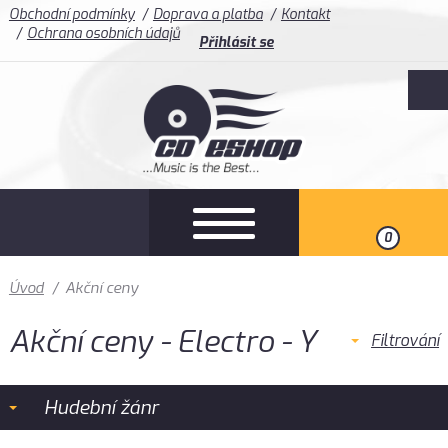
Obchodní podmínky
Doprava a platba
Kontakt
Ochrana osobních údajů
Přihlásit se
0
Úvod
/
Akční ceny
Akční ceny - Electro - Y
Filtrování
Hudební žánr