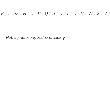
K
L
M
N
O
P
Q
R
S
T
U
V
W
X
Y
Nebyly nalezeny žádné produkty.