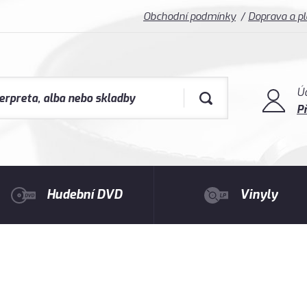
Obchodní podmínky
Doprava a p
Ú
Př
Hudební DVD
Vinyly