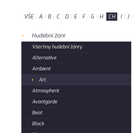
VŠE
A
B
C
D
E
F
G
H
CH
I
J
Hudební žánr
Všechny hudební žánry
Alternative
Ambient
Art
Atmospheric
Avantgarde
Beat
Black