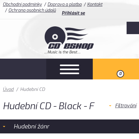
Obchodní podmínky
Doprava a platba
Kontakt
Ochrana osobních údajů
Přihlásit se
0
Úvod
/
Hudební CD
Hudební CD - Black - F
Filtrování
Hudební žánr