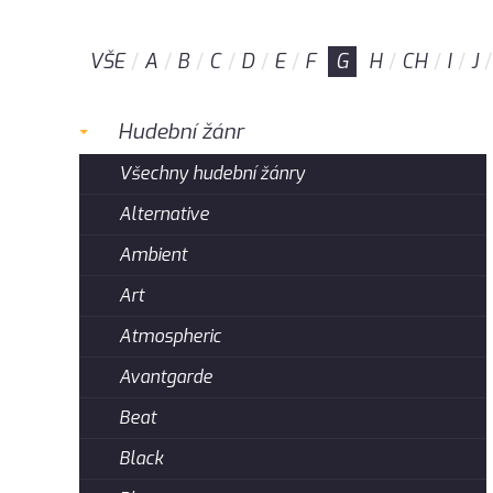
VŠE
A
B
C
D
E
F
G
H
CH
I
J
Hudební žánr
Všechny hudební žánry
Alternative
Ambient
Art
Atmospheric
Avantgarde
Beat
Black