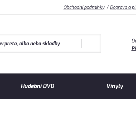
Obchodní podmínky
Doprava a p
Ú
Př
Hudební DVD
Vinyly