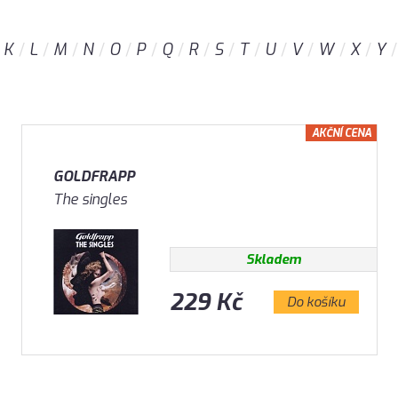
K
L
M
N
O
P
Q
R
S
T
U
V
W
X
Y
AKČNÍ CENA
GOLDFRAPP
The singles
Skladem
229 Kč
Do košíku