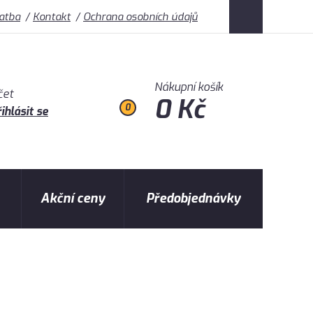
latba
Kontakt
Ochrana osobních údajů
Nákupní košík
čet
0 Kč
0
ihlásit se
Akční ceny
Předobjednávky