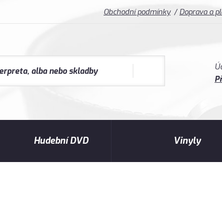
Obchodní podmínky
Doprava a p
Ú
Př
Hudební DVD
Vinyly