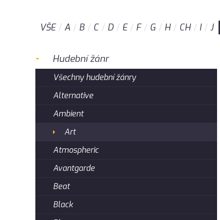
VŠE
A
B
C
D
E
F
G
H
CH
I
J
Hudební žánr
Všechny hudební žánry
Alternative
Ambient
Art
Atmospheric
Avantgarde
Beat
Black