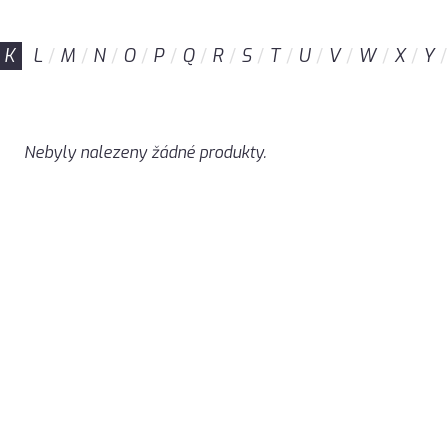
K
L
M
N
O
P
Q
R
S
T
U
V
W
X
Y
Nebyly nalezeny žádné produkty.