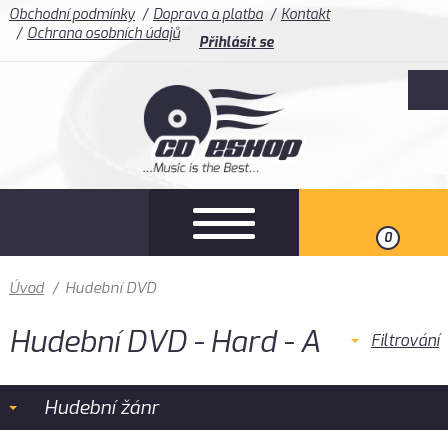
Obchodní podmínky
Doprava a platba
Kontakt
Ochrana osobních údajů
Přihlásit se
0
Úvod
/
Hudební DVD
Hudební DVD - Hard - A
Filtrování
Hudební žánr