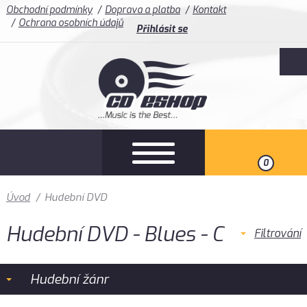
Obchodní podmínky
Doprava a platba
Kontakt
Ochrana osobních údajů
Přihlásit se
0
Úvod
/
Hudební DVD
Hudební DVD - Blues - C
Filtrování
Hudební žánr