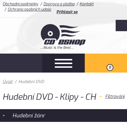
Obchodní podmínky
Doprava a platba
Kontakt
Ochrana osobních údajů
Přihlásit se
0
Úvod
/
Hudební DVD
Hudební DVD - Klipy - CH
Filtrování
Hudební žánr