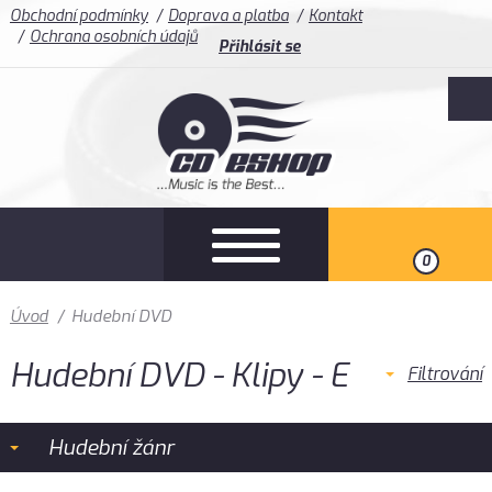
Obchodní podmínky
Doprava a platba
Kontakt
Ochrana osobních údajů
Přihlásit se
0
Úvod
/
Hudební DVD
Hudební DVD - Klipy - E
Filtrování
Hudební žánr