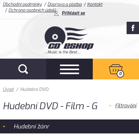
Obchodní podmínky
Doprava a platba
Kontakt
Ochrana osobních údajů
Přihlásit se
0
Úvod
/
Hudební DVD
Hudební DVD - Film - G
Filtrování
Hudební žánr