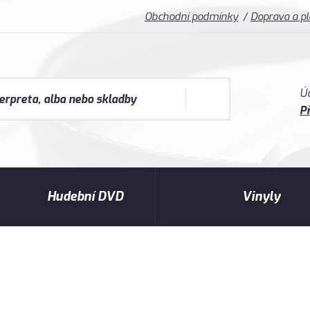
Obchodní podmínky
Doprava a p
Ú
Př
Hudební DVD
Vinyly