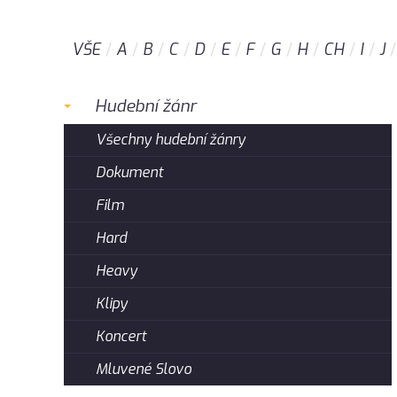
VŠE
A
B
C
D
E
F
G
H
CH
I
J
Hudební žánr
Všechny hudební žánry
Dokument
Film
Hard
Heavy
Klipy
Koncert
Mluvené Slovo