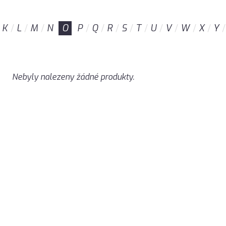
K
L
M
N
O
P
Q
R
S
T
U
V
W
X
Y
Nebyly nalezeny žádné produkty.