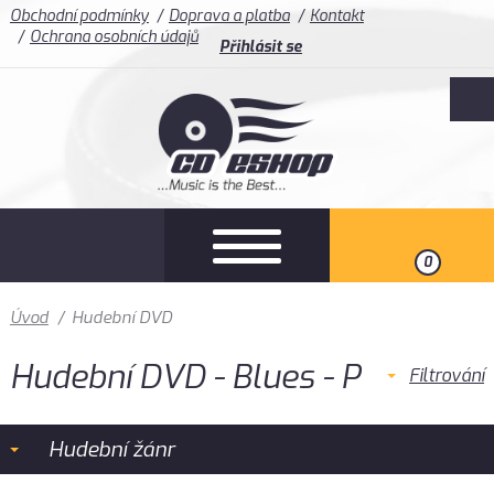
Obchodní podmínky
Doprava a platba
Kontakt
Ochrana osobních údajů
Přihlásit se
0
Úvod
/
Hudební DVD
Hudební DVD - Blues - P
Filtrování
Hudební žánr