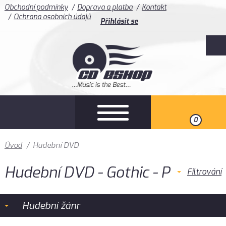
Obchodní podmínky
Doprava a platba
Kontakt
Ochrana osobních údajů
Přihlásit se
0
Úvod
/
Hudební DVD
Hudební DVD - Gothic - P
Filtrování
Hudební žánr