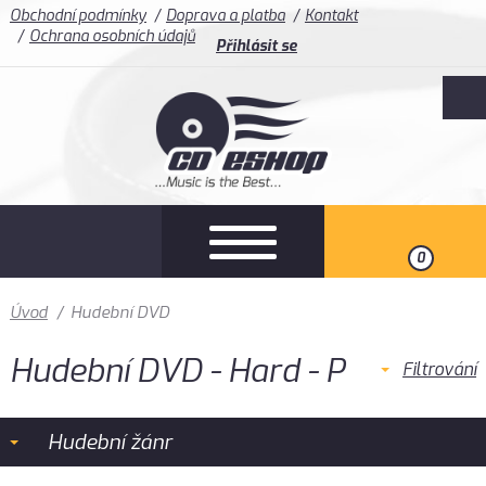
Obchodní podmínky
Doprava a platba
Kontakt
Ochrana osobních údajů
Přihlásit se
0
Úvod
/
Hudební DVD
Hudební DVD - Hard - P
Filtrování
Hudební žánr