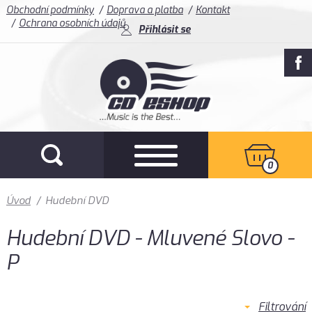
Obchodní podmínky
Doprava a platba
Kontakt
Ochrana osobních údajů
Přihlásit se
0
Úvod
/
Hudební DVD
Hudební DVD - Mluvené Slovo -
P
Filtrování