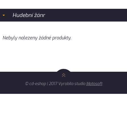
Hudební žánr
Nebyly nalezeny žádné produkty.
© cd-eshop | 2017 Vyrobilo studio
Matosoft