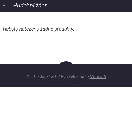
Hudební žánr
Nebyly nalezeny žádné produkty.
© cd-eshop | 2017 Vyrobilo studio
Matosoft