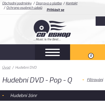
Obchodní podmínky
Doprava a platba
Kontakt
Ochrana osobních údajů
Přihlásit se
0
Úvod
/
Hudební DVD
Hudební DVD - Pop - Q
Filtrování
Hudební žánr