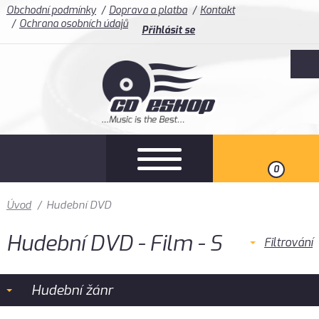
Obchodní podmínky
Doprava a platba
Kontakt
Ochrana osobních údajů
Přihlásit se
0
Úvod
/
Hudební DVD
Hudební DVD - Film - S
Filtrování
Hudební žánr