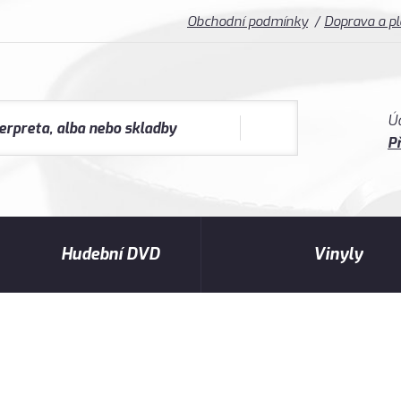
Obchodní podmínky
Doprava a p
Ú
Př
Hudební DVD
Vinyly