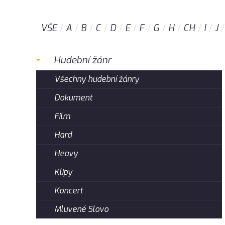
VŠE
A
B
C
D
E
F
G
H
CH
I
J
Hudební žánr
Všechny hudební žánry
Dokument
Film
Hard
Heavy
Klipy
Koncert
Mluvené Slovo