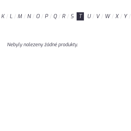
K
L
M
N
O
P
Q
R
S
T
U
V
W
X
Y
Nebyly nalezeny žádné produkty.